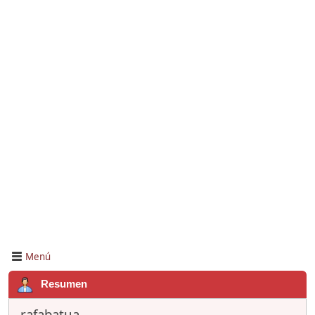
Menú
Resumen
rafabatua