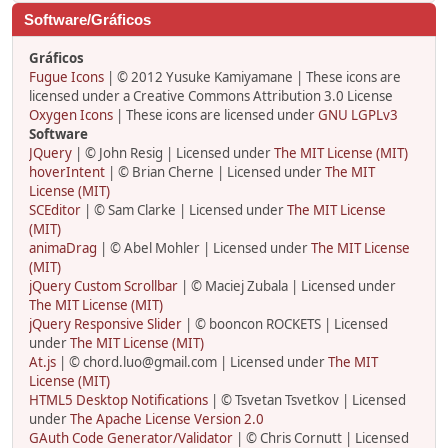
Software/Gráficos
Gráficos
Fugue Icons
| © 2012 Yusuke Kamiyamane | These icons are
licensed under a Creative Commons Attribution 3.0 License
Oxygen Icons
| These icons are licensed under
GNU LGPLv3
Software
JQuery
| © John Resig | Licensed under
The MIT License (MIT)
hoverIntent
| © Brian Cherne | Licensed under
The MIT
License (MIT)
SCEditor
| © Sam Clarke | Licensed under
The MIT License
(MIT)
animaDrag
| © Abel Mohler | Licensed under
The MIT License
(MIT)
jQuery Custom Scrollbar
| © Maciej Zubala | Licensed under
The MIT License (MIT)
jQuery Responsive Slider
| © booncon ROCKETS | Licensed
under
The MIT License (MIT)
At.js
| © chord.luo@gmail.com | Licensed under
The MIT
License (MIT)
HTML5 Desktop Notifications
| © Tsvetan Tsvetkov | Licensed
under
The Apache License Version 2.0
GAuth Code Generator/Validator
| © Chris Cornutt | Licensed