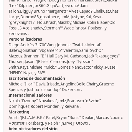
Will "Kindred" Wagner,Doug Heffernan,lurkalot,Steve,Aleksi
"Lex" Kilpinen,br360,GigaWatt,ziycon,Adam
Tallon,Bigguy,Bruno "margarett" Alves,CapadY,ChalkCat,Chas
Large,Duncan85,gbsothere,JimM,Justyne,Kat,Kevin
"greyknight17" Hou,Krash,Mashby,Michael Colin Blaber,Old
Fossil,S-Ace,shadav,Storman™,Wade "sησω" Poulsen, y
xenovanis .
Personalizadores
Diego Andrés,GL700Wing,Johnnie "TwitchisMental"
Ballew,Jonathan "vbgamer45" Valentin,Sami "SychO"
Mazouz,Brannon "B" Hall,Gary M. Gadsdon,Jack "akabugeyes"
Thorsen,Jason "JBlaze" Clemons,Joey "Tyrsson"
Smith,Kays,Michael "Mick." Gomez,NanoSector,Ricky.,Russell
"NEND" Najar, y SA™ .
Escritores de documentación
Michele "Illori" Davis,Irisado,AngelinaBelle,Chainy,Graeme
Spence, y Joshua "groundup" Dickerson .
Internacionalizadores
Nikola "Dzonny" Novaković,m4z,Francisco "d3vcho"
Domínguez,Robert Monden, y Relyana .
Marketing
Adish "(F.L.A.M.E.R)" Patel,Bryan "Runic" Deakin,Marcus "cσσкιє
мσηѕтєя" Forsberg, y Ralph "[n3rve]" Otowo .
Administradores del sitio