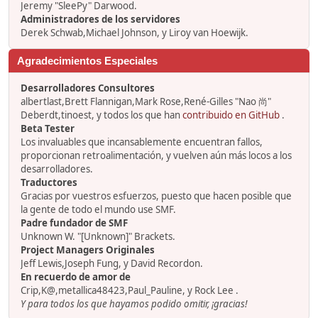
Jeremy "SleePy" Darwood.
Administradores de los servidores
Derek Schwab,Michael Johnson, y Liroy van Hoewijk.
Agradecimientos Especiales
Desarrolladores Consultores
albertlast,Brett Flannigan,Mark Rose,René-Gilles "Nao 尚"
Deberdt,tinoest, y todos los que han
contribuido en GitHub
.
Beta Tester
Los invaluables que incansablemente encuentran fallos,
proporcionan retroalimentación, y vuelven aún más locos a los
desarrolladores.
Traductores
Gracias por vuestros esfuerzos, puesto que hacen posible que
la gente de todo el mundo use SMF.
Padre fundador de SMF
Unknown W. "[Unknown]" Brackets.
Project Managers Originales
Jeff Lewis,Joseph Fung, y David Recordon.
En recuerdo de amor de
Crip,K@,metallica48423,Paul_Pauline, y Rock Lee .
Y para todos los que hayamos podido omitir, ¡gracias!