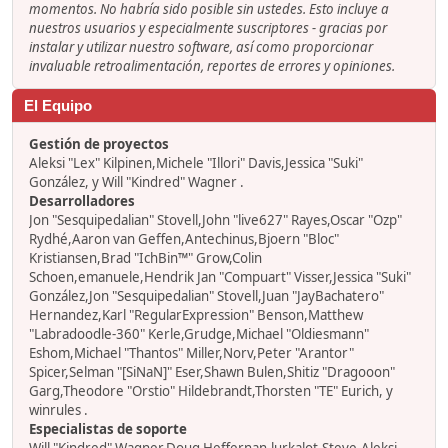
momentos. No habría sido posible sin ustedes. Esto incluye a
nuestros usuarios y especialmente suscriptores - gracias por
instalar y utilizar nuestro software, así como proporcionar
invaluable retroalimentación, reportes de errores y opiniones.
El Equipo
Gestión de proyectos
Aleksi "Lex" Kilpinen,Michele "Illori" Davis,Jessica "Suki"
González, y Will "Kindred" Wagner .
Desarrolladores
Jon "Sesquipedalian" Stovell,John "live627" Rayes,Oscar "Ozp"
Rydhé,Aaron van Geffen,Antechinus,Bjoern "Bloc"
Kristiansen,Brad "IchBin™" Grow,Colin
Schoen,emanuele,Hendrik Jan "Compuart" Visser,Jessica "Suki"
González,Jon "Sesquipedalian" Stovell,Juan "JayBachatero"
Hernandez,Karl "RegularExpression" Benson,Matthew
"Labradoodle-360" Kerle,Grudge,Michael "Oldiesmann"
Eshom,Michael "Thantos" Miller,Norv,Peter "Arantor"
Spicer,Selman "[SiNaN]" Eser,Shawn Bulen,Shitiz "Dragooon"
Garg,Theodore "Orstio" Hildebrandt,Thorsten "TE" Eurich, y
winrules .
Especialistas de soporte