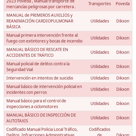
2023 Poveda , Manual transporte de
Transportes
Poveda
mercancías peligrosas por carretera .
MANUAL de PRIMEROS AUXILIOS y
REANIMACIÓN CARDIOPULMONAR
Utilidades
Dikxon
BÁSICA
Manual primera intervención frente al
Utilidades
Dikxon
fuego con extintores y bocas de incendio
MANUAL BÁSICO DE RESCATE EN
Utilidades
Dikxon
ACCIDENTES DE TRÁFICO
Manual policial de delitos contra la
Utilidades
Dikxon
Seguridad Vial
Intervención en intentos de suicidio
Utilidades
Dikxon
Manual básico de intervención policial en
Utilidades
Dikxon
incidentes con perros
Manual básico para el control de
Utilidades
Dikxon
inspecciones a ciclomotores
MANUAL BÁSICO DE INSPECCIÓN DE
Utilidades
Dikxon
AUTOTAXIS
Codificado Manual Policia Local Tráfico,
Codificados
Delitos, Infracciones Administrativas
de
Dikxon