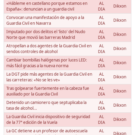
«Hábleme en castellano porque estamos en
AL
Dikxon
España»: denuncian a un guardia civil
DIA
Convocan una manifestación de apoyo a la
AL
Dikxon
Guardia Civil en Navarra
DIA
Imputado por dos delitos el 'listo' del Nudo
AL
Dikxon
Norte que movió las barreras Madrid
DIA
Atropellan a dos agentes de la Guardia Civil en
AL
Dikxon
sendos controles de alcohol
DIA
Cambiar bombillas halógenas por luces LED:
AL
Dikxon
más fácil gracias a la nueva norma
DIA
La DGT pide más agentes de la Guardia Civil en
AL
Dikxon
las carreteras: «No se les ve»
DIA
Tras golpearse fuertemente en la cabeza fue
AL
Dikxon
auxiliado por la Guardia Civil
DIA
Detenido un camionero que septuplicaba la
AL
Dikxon
tasa de alcohol...
DIA
La Guardia Civil inicia dispositivo de seguridad
AL
Dikxon
de la 77ª edición de la Vuela
DIA
La GC detiene a un profesor de autoescuela
AL
Dikxon