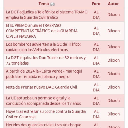
Tema
Foro
Autor
La DGT adjudica a Telefónica el sistema TRAMO
AL
Dikxon
emplea la Guardia Civil Tráfico
DIA
El SUPREMO anula el TRASPASO
AL
COMPETENCIAS TRÁFICO de la GUARDIA
Dikxon
DIA
CIVIL a NAVARRA
Los bomberos advierten a la GC de Tráfico:
AL
Dikxon
cuidado con los Vehículos eléctricos
DIA
La DGT legaliza los Duo Trailer de 32 metros y
AL
Dikxon
72 toneladas
DIA
A partir de 2024 la «Carta Verde» marroquí
AL
Dikxon
podrá ser emitida en blanco y negro
DIA
AL
Nota de Prensa nuevo DAO Guardia Civil
Dikxon
DIA
La UE aprueba un permiso digital y la
AL
Dikxon
conducción acompañada desde los 17 años
DIA
Huye tras estrellar su coche contra la Guardia
AL
Dikxon
Civil en Catarroja
DIA
Heridos dos guardias civiles tras un choque
AL
Dikxon