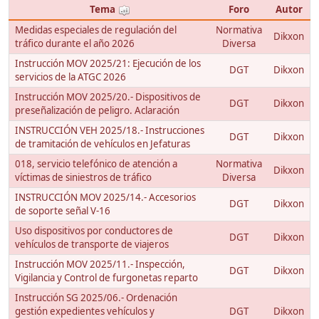
Tema
Foro
Autor
Medidas especiales de regulación del
Normativa
Dikxon
tráfico durante el año 2026
Diversa
Instrucción MOV 2025/21: Ejecución de los
DGT
Dikxon
servicios de la ATGC 2026
Instrucción MOV 2025/20.- Dispositivos de
DGT
Dikxon
preseñalización de peligro. Aclaración
INSTRUCCIÓN VEH 2025/18.- Instrucciones
DGT
Dikxon
de tramitación de vehículos en Jefaturas
018, servicio telefónico de atención a
Normativa
Dikxon
víctimas de siniestros de tráfico
Diversa
INSTRUCCIÓN MOV 2025/14.- Accesorios
DGT
Dikxon
de soporte señal V-16
Uso dispositivos por conductores de
DGT
Dikxon
vehículos de transporte de viajeros
Instrucción MOV 2025/11.- Inspección,
DGT
Dikxon
Vigilancia y Control de furgonetas reparto
Instrucción SG 2025/06.- Ordenación
gestión expedientes vehículos y
DGT
Dikxon