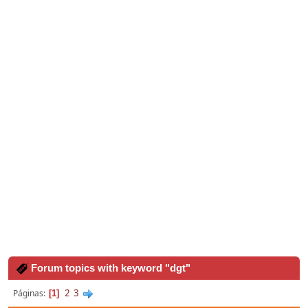
Forum topics with keyword "dgt"
2
3
Páginas
1