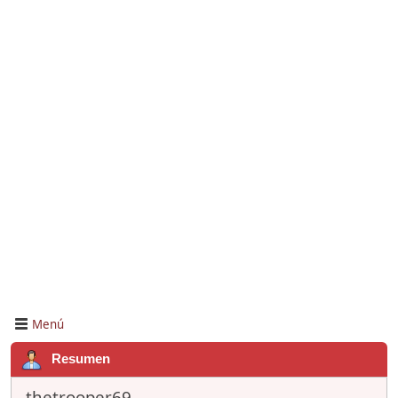
Menú
Resumen
thetrooper69