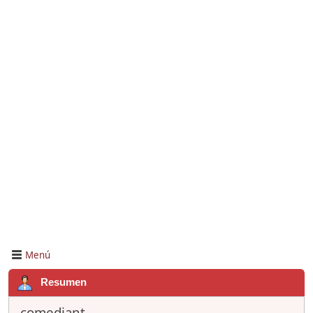
Menú
Resumen
comediant