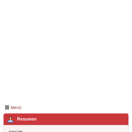
Menú
Resumen
epsm