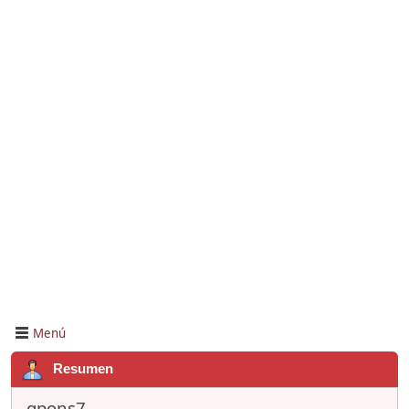
Menú
Resumen
gpons7