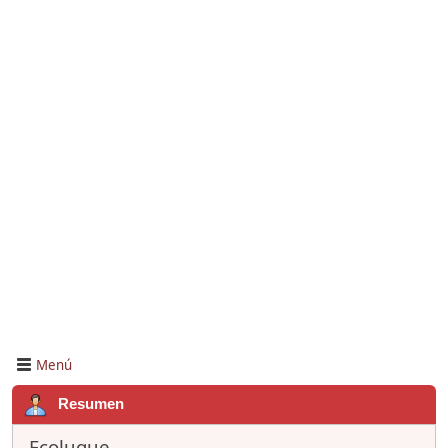
Menú
Resumen
Fcoluque