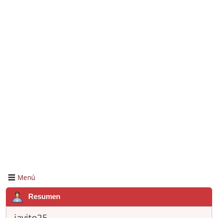
Menú
Resumen
javito25