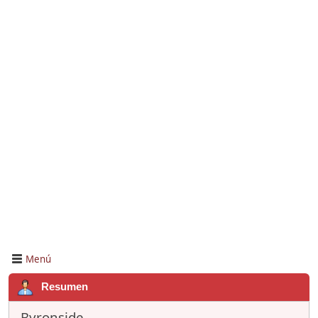
Menú
Resumen
Byronside