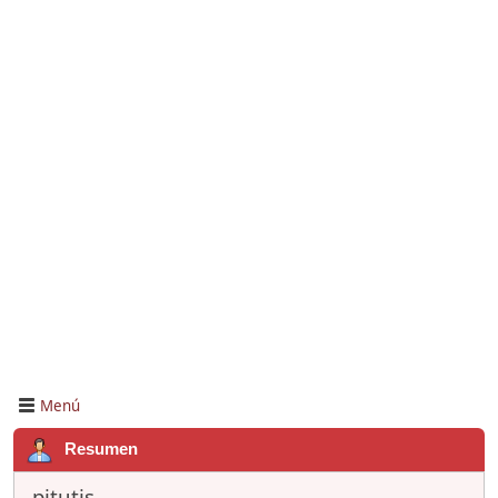
Menú
Resumen
pitutis