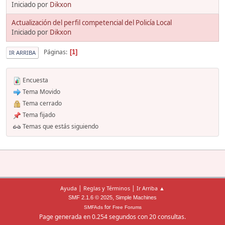
Iniciado por
Dikxon
Actualización del perfil competencial del Policía Local
Iniciado por
Dikxon
Páginas
1
IR ARRIBA
Encuesta
Tema Movido
Tema cerrado
Tema fijado
Temas que estás siguiendo
|
|
Ayuda
Reglas y Términos
Ir Arriba ▲
,
SMF 2.1.6 © 2025
Simple Machines
for
SMFAds
Free Forums
Page generada en 0.254 segundos con 20 consultas.