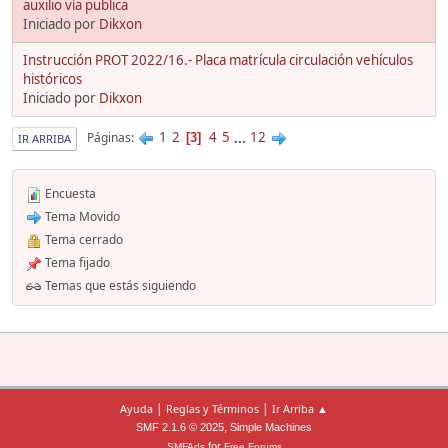
auxilio vía publica
Iniciado por
Dikxon
Instrucción PROT 2022/16.- Placa matrícula circulación vehículos
históricos
Iniciado por
Dikxon
1
2
4
5
...
12
Páginas
3
IR ARRIBA
Encuesta
Tema Movido
Tema cerrado
Tema fijado
Temas que estás siguiendo
|
|
Ayuda
Reglas y Términos
Ir Arriba ▲
,
SMF 2.1.6 © 2025
Simple Machines
for
SMFAds
Free Forums