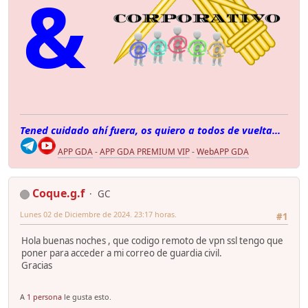
&
Tened cuidado ahí fuera, os quiero a todos de vuelta...
APP GDA
-
APP GDA PREMIUM VIP
-
WebAPP GDA
Coque.g.f
GC
Lunes 02 de Diciembre de 2024. 23:17 horas.
#1
Hola buenas noches , que codigo remoto de vpn ssl tengo que
poner para acceder a mi correo de guardia civil.
Gracias
A
1 persona
le gusta esto.