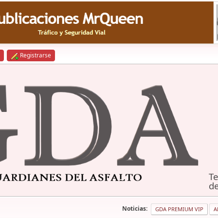
Registrarse
Te
de
Noticias:
GDA PREMIUM VIP
A