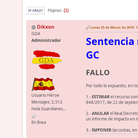
Páginas
1
IR ABAJO
Dikxon
Lunes 25 de Marzo de 2019. 1
GDA
Sentencia
Administrador
GC
FALLO
Por todo lo expuesto, en no
Usuario Héroe
1.-
ESTIMAR
el recurso con
Mensajes: 2,512
848/2017, de 22 de septiemb
Hola Guardianes...
2.-
ANULAR
el Real Decret
un informe de impacto en ma
En línea
3.-
IMPONER
las costas, e