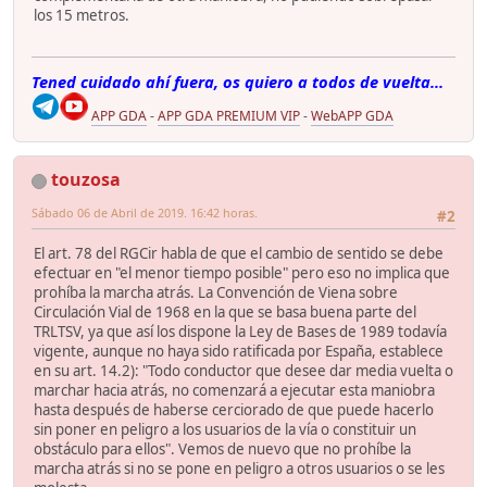
los 15 metros.
Tened cuidado ahí fuera, os quiero a todos de vuelta...
APP GDA
-
APP GDA PREMIUM VIP
-
WebAPP GDA
touzosa
Sábado 06 de Abril de 2019. 16:42 horas.
#2
El art. 78 del RGCir habla de que el cambio de sentido se debe
efectuar en "el menor tiempo posible" pero eso no implica que
prohíba la marcha atrás. La Convención de Viena sobre
Circulación Vial de 1968 en la que se basa buena parte del
TRLTSV, ya que así los dispone la Ley de Bases de 1989 todavía
vigente, aunque no haya sido ratificada por España, establece
en su art. 14.2): "Todo conductor que desee dar media vuelta o
marchar hacia atrás, no comenzará a ejecutar esta maniobra
hasta después de haberse cerciorado de que puede hacerlo
sin poner en peligro a los usuarios de la vía o constituir un
obstáculo para ellos". Vemos de nuevo que no prohíbe la
marcha atrás si no se pone en peligro a otros usuarios o se les