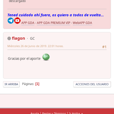
descargado
Tened cuidado ahí fuera, os quiero a todos de vuelta...
APP GDA
-
APP GDA PREMIUM VIP
-
WebAPP GDA
flagon
GC
Miércoles 26 de Junio de 2019. 22:01 horas.
#1
Gracias por el aporte
Páginas
1
IR ARRIBA
ACCIONES DEL USUARIO
|
|
Ayuda
Reglas y Términos
Ir Arriba ▲