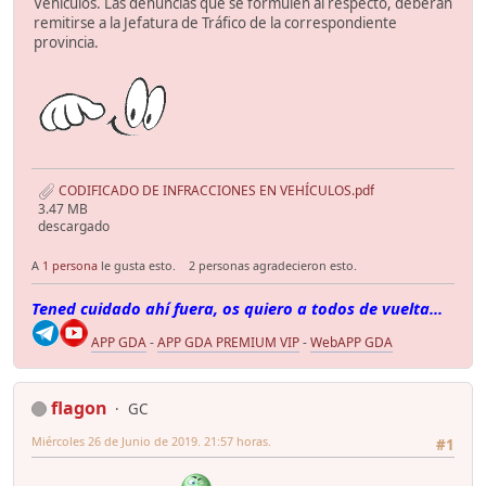
Vehículos. Las denuncias que se formulen al respecto, deberán
remitirse a la Jefatura de Tráfico de la correspondiente
provincia.
CODIFICADO DE INFRACCIONES EN VEHÍCULOS.pdf
3.47 MB
descargado
A
1 persona
le gusta esto.
2 personas agradecieron esto.
Tened cuidado ahí fuera, os quiero a todos de vuelta...
APP GDA
-
APP GDA PREMIUM VIP
-
WebAPP GDA
flagon
GC
Miércoles 26 de Junio de 2019. 21:57 horas.
#1