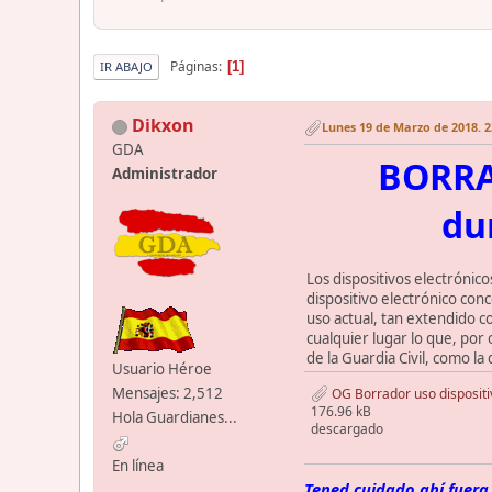
Páginas
1
IR ABAJO
Dikxon
Lunes 19 de Marzo de 2018. 2
GDA
BORRAD
Administrador
du
Los dispositivos electrónic
dispositivo electrónico con
uso actual, tan extendido 
cualquier lugar lo que, por 
de la Guardia Civil, como la
Usuario Héroe
Mensajes: 2,512
OG Borrador uso dispositi
176.96 kB
Hola Guardianes...
descargado
En línea
Tened cuidado ahí fuera,