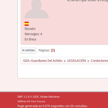
lo tienen que volver a recu
Novato
Mensajes: 4
En línea
Páginas
1
IR ARRIBA
GDA.-Guardianes Del Asfalto
LEGISLACIÓN
Conductores
►
►
,
SMF 2.1.6 © 2025
Simple Machines
for
SMFAds
Free Forums
Page generada en 0.076 segundos con 26 consultas.