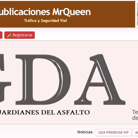
Registrarse
Te
de
Noticias:
GDA PREMIUM VIP
A