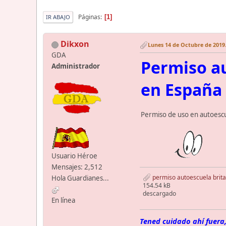
Páginas
1
IR ABAJO
Dikxon
Lunes 14 de Octubre de 2019.
GDA
Permiso a
Administrador
en España
Permiso de uso en autoescue
Usuario Héroe
Mensajes: 2,512
permiso autoescuela brita
Hola Guardianes...
154.54 kB
descargado
En línea
Tened cuidado ahí fuera,