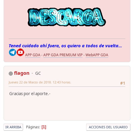
Tened cuidado ahí fuera, os quiero a todos de vuelta...
APP GDA
-
APP GDA PREMIUM VIP
-
WebAPP GDA
flagon
GC
Jueves 22 de Marzo de 2018. 12:43 horas.
#1
Gracias por el aporte.-
Páginas
1
IR ARRIBA
ACCIONES DEL USUARIO