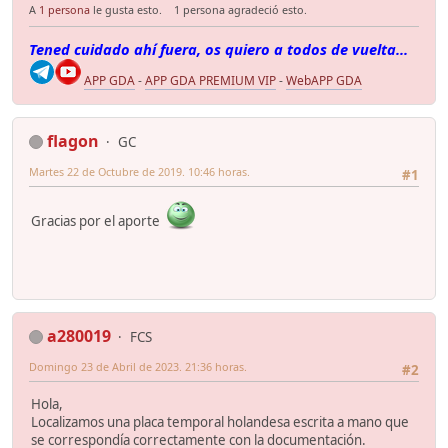
A
1 persona
le gusta esto.
1 persona agradeció esto.
Tened cuidado ahí fuera, os quiero a todos de vuelta...
APP GDA
-
APP GDA PREMIUM VIP
-
WebAPP GDA
flagon
GC
Martes 22 de Octubre de 2019. 10:46 horas.
#1
Gracias por el aporte
a280019
FCS
Domingo 23 de Abril de 2023. 21:36 horas.
#2
Hola,
Localizamos una placa temporal holandesa escrita a mano que
se correspondía correctamente con la documentación.