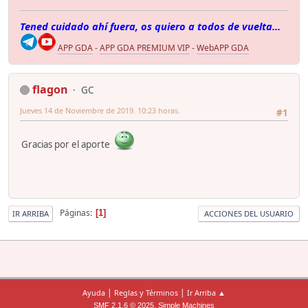
Tened cuidado ahí fuera, os quiero a todos de vuelta...
APP GDA
-
APP GDA PREMIUM VIP
-
WebAPP GDA
flagon
GC
Jueves 14 de Noviembre de 2019. 10:23 horas.
#1
Gracias por el aporte
Páginas
1
IR ARRIBA
ACCIONES DEL USUARIO
|
|
Ayuda
Reglas y Términos
Ir Arriba ▲
,
SMF 2.1.6 © 2025
Simple Machines