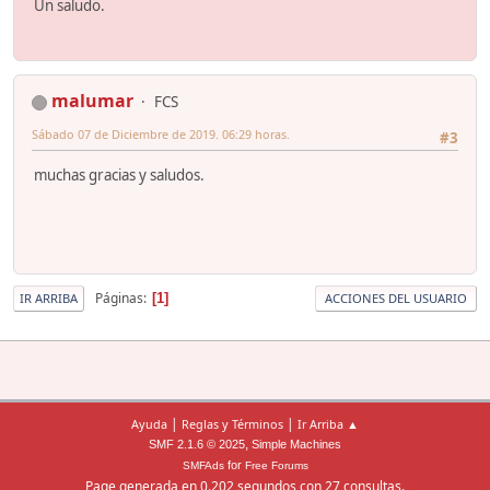
Un saludo.
malumar
FCS
Sábado 07 de Diciembre de 2019. 06:29 horas.
#3
muchas gracias y saludos.
Páginas
1
IR ARRIBA
ACCIONES DEL USUARIO
|
|
Ayuda
Reglas y Términos
Ir Arriba ▲
,
SMF 2.1.6 © 2025
Simple Machines
for
SMFAds
Free Forums
Page generada en 0.202 segundos con 27 consultas.