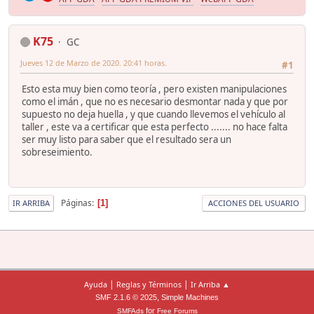
K75
GC
Jueves 12 de Marzo de 2020. 20:41 horas.
#1
Esto esta muy bien como teoría , pero existen manipulaciones
como el imán , que no es necesario desmontar nada y que por
supuesto no deja huella , y que cuando llevemos el vehículo al
taller , este va a certificar que esta perfecto ....... no hace falta
ser muy listo para saber que el resultado sera un
sobreseimiento.
Páginas
1
IR ARRIBA
ACCIONES DEL USUARIO
|
|
Ayuda
Reglas y Términos
Ir Arriba ▲
,
SMF 2.1.6 © 2025
Simple Machines
for
SMFAds
Free Forums