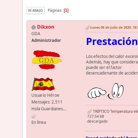
Páginas
1
IR ABAJO
Dikxon
Lunes 06 de Julio de 2020. 18
GDA
Prestació
Administrador
Los efectos del calor exces
Además, hay que considerar 
puede ser el factor
desencadenante de accident
Usuario Héroe
Mensajes: 2,511
Hola Guardianes...
TRÍPTICO Temperatura el
727.54 kB
descargado
En línea