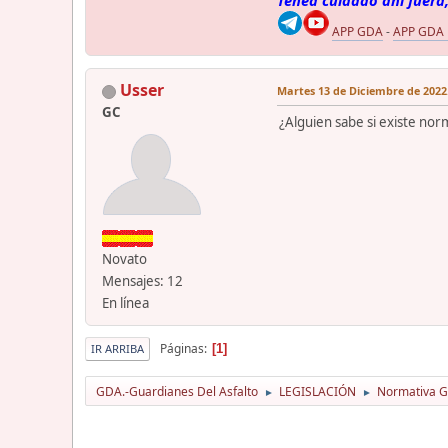
Tened cuidado ahí fuera,
APP GDA
-
APP GDA
Usser
Martes 13 de Diciembre de 2022.
GC
¿Alguien sabe si existe nor
Novato
Mensajes: 12
En línea
Páginas
1
IR ARRIBA
GDA.-Guardianes Del Asfalto
LEGISLACIÓN
Normativa Gu
►
►