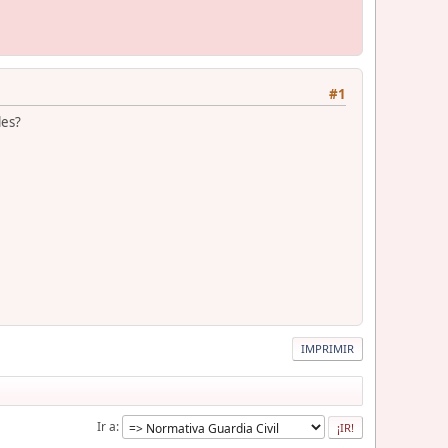
#1
les?
IMPRIMIR
Ir a