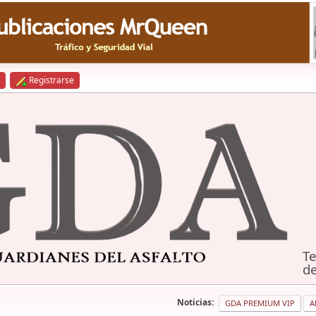
Registrarse
Te
de
Noticias:
GDA PREMIUM VIP
A