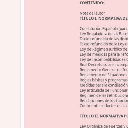
CONTENIDO:
Nota del autor
TÍTULO I. NORMATIVA D
Constitución Española (parci
Ley Reguladora de las Bases
Texto refundido de las disp
Texto refundido de la Ley d
Ley de Régimen Jurídico del 
Ley de medidas para la refo
Ley de Incompatibilidades d
Real Decreto sobre incompat
Reglamento General de Ingre
Reglamento de Situaciones A
Reglas básicas y programas
Medidas para la conciliación 
Ley articulada de Funcionari
Régimen de las retribucione
Retribuciones de los funcio
Coeficiente reductor de la e
TÍTULO II. NORMATIVA P
Ley Orgánica de Fuerzas y