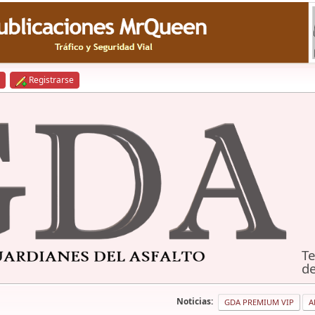
Registrarse
Te
de
Noticias:
GDA PREMIUM VIP
A