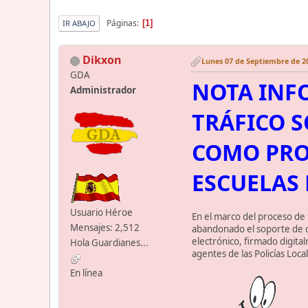
Páginas
1
IR ABAJO
Dikxon
Lunes 07 de Septiembre de 20
GDA
NOTA INFO
Administrador
TRÁFICO S
COMO PRO
ESCUELAS
Usuario Héroe
En el marco del proceso de t
Mensajes: 2,512
abandonado el soporte de c
electrónico, firmado digita
Hola Guardianes...
agentes de las Policías Loc
En línea