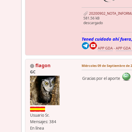
20200902_NOTA_INFORMA
581.56 kB
descargado
Tened cuidado ahí fuera,
APP GDA
-
APP GDA
flagon
Miércoles 09 de Septiembre de 2
GC
Gracias por el aporte
Usuario Sr.
Mensajes: 384
En línea