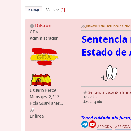
Páginas
1
IR ABAJO
Dikxon
Jueves 01 de Octubre de 2020
GDA
Sentencia 
Administrador
Estado de
Usuario Héroe
Sentencia plazo itv alarma
Mensajes: 2,512
97.77 kB
descargado
Hola Guardianes...
En línea
Tened cuidado ahí fuera,
APP GDA
-
APP GDA