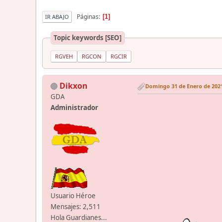
Páginas
1
IR ABAJO
Topic keywords [SEO]
RGVEH
RGCON
RGCIR
Dikxon
Domingo 31 de Enero de 2021
GDA
Administrador
Usuario Héroe
Mensajes: 2,511
Hola Guardianes...