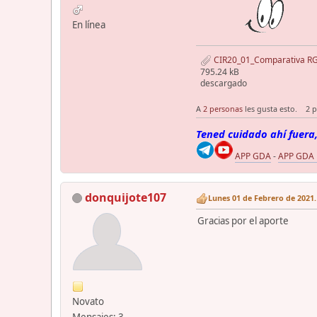
En línea
CIR20_01_Comparativa R
795.24 kB
descargado
A
2 personas
les gusta esto.
2 
Tened cuidado ahí fuera,
APP GDA
-
APP GDA
donquijote107
Lunes 01 de Febrero de 2021.
Gracias por el aporte
Novato
Mensajes: 3