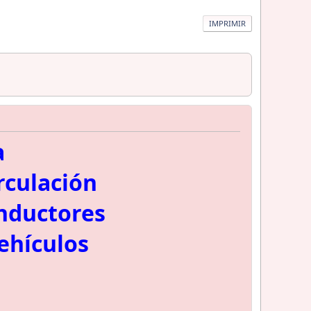
IMPRIMIR
a
rculación
nductores
ehículos