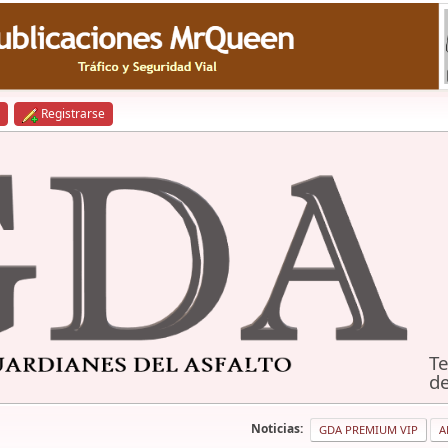
Registrarse
Te
de
Noticias:
GDA PREMIUM VIP
A