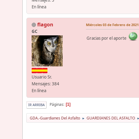
En línea
flagon
Miércoles 03 de Febrero de 2021.
GC
Gracias por el aporte
Usuario Sr.
Mensajes: 384
En línea
Páginas
1
IR ARRIBA
GDA.-Guardianes Del Asfalto
GUARDIANES DEL ASFALTO
►