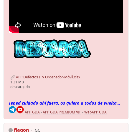
APP Defectos ITV Ordenador-Móvil.xlsx
1.31 MB
descargado
Tened cuidado ahí fuera, os quiero a todos de vuelta...
APP GDA
-
APP GDA PREMIUM VIP
-
WebAPP GDA
flagon
GC