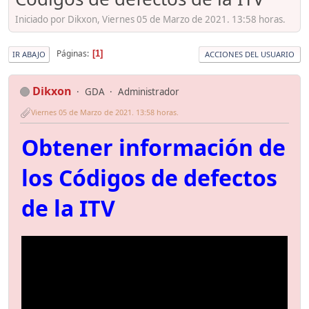
Iniciado por Dikxon, Viernes 05 de Marzo de 2021. 13:58 horas.
Páginas
1
IR ABAJO
ACCIONES DEL USUARIO
Dikxon
GDA
Administrador
Viernes 05 de Marzo de 2021. 13:58 horas.
Obtener información de
los Códigos de defectos
de la ITV