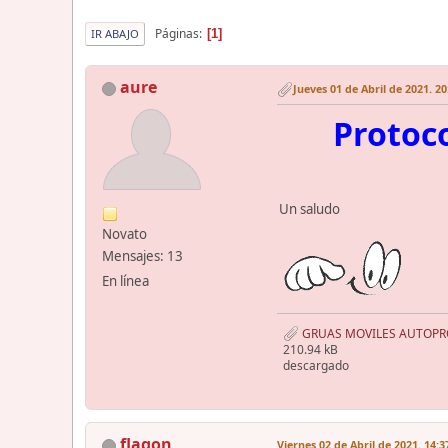
Páginas
1
IR ABAJO
aure
Jueves 01 de Abril de 2021. 20
Protoc
Un saludo
Novato
Mensajes: 13
En línea
GRUAS MOVILES AUTOPR
210.94 kB
descargado
flagon
Viernes 02 de Abril de 2021. 14:3