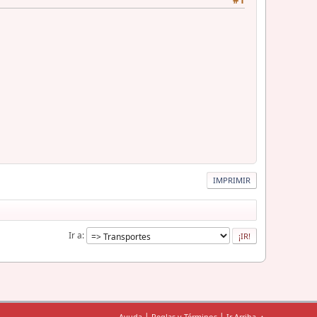
#1
IMPRIMIR
Ir a
|
|
Ayuda
Reglas y Términos
Ir Arriba ▲