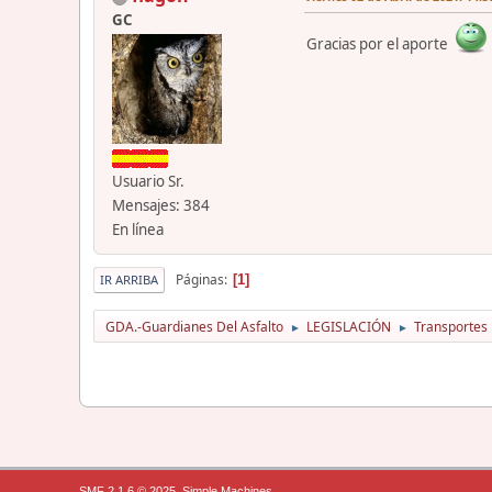
GC
Gracias por el aporte
Usuario Sr.
Mensajes: 384
En línea
Páginas
1
IR ARRIBA
GDA.-Guardianes Del Asfalto
LEGISLACIÓN
Transportes
►
►
,
SMF 2.1.6 © 2025
Simple Machines