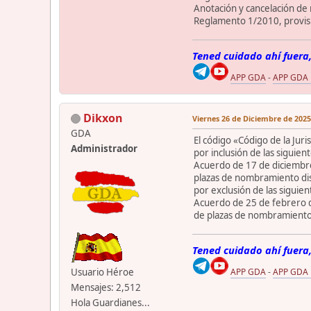
Anotación y cancelación de
Reglamento 1/2010, provisi
Tened cuidado ahí fuera,
APP GDA
-
APP GDA
Dikxon
Viernes 26 de Diciembre de 2025
GDA
El código «Código de la Juri
Administrador
por inclusión de las siguie
Acuerdo de 17 de diciembre
plazas de nombramiento dis
por exclusión de las siguie
Acuerdo de 25 de febrero de
de plazas de nombramiento d
Tened cuidado ahí fuera,
Usuario Héroe
APP GDA
-
APP GDA
Mensajes: 2,512
Hola Guardianes...