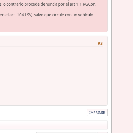
e lo contrario procede denuncia por el art 1.1 RGCon.
en el art. 104 LSV, salvo que circule con un vehículo
#3
IMPRIMIR