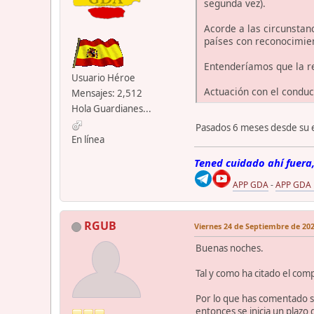
segunda vez).
Acorde a las circunstan
países con reconocimien
Entenderíamos que la re
Usuario Héroe
Actuación con el conduct
Mensajes: 2,512
Hola Guardianes...
Pasados 6 meses desde su e
En línea
Tened cuidado ahí fuera,
APP GDA
-
APP GDA
RGUB
Viernes 24 de Septiembre de 202
Buenas noches.
Tal y como ha citado el co
Por lo que has comentado s
entonces se inicia un plazo 