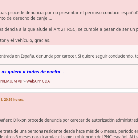
cias procede denuncia por no presentar el permiso conducir español? 
to de derecho de canje....
sidencia a la que alude el Art 21 RGC, se cumple a pesar de ser un
or y el vehículo, gracias.
ntrada en España, denuncia por carecer. Si quiere seguir conduciendo, to
 os quiero a todos de vuelta...
 PREMIUM VIP
-
WebAPP GDA
1. 20:59 horas.
mpañero Dikxon procede denuncia por carecer de autorización administrati
e trata de una persona residente desde hace más de 6 meses, período en e
de otros 6 meses para tramitar el canje u obtención del PNC español. Al tr