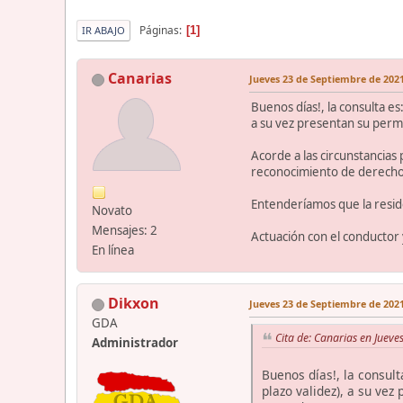
Páginas
1
IR ABAJO
Canarias
Jueves 23 de Septiembre de 2021
Buenos días!, la consulta es
a su vez presentan su perm
Acorde a las circunstancias
reconocimiento de derecho 
Entenderíamos que la reside
Novato
Mensajes: 2
Actuación con el conductor y
En línea
Dikxon
Jueves 23 de Septiembre de 2021
GDA
Cita de: Canarias en Juev
Administrador
Buenos días!, la consult
plazo validez), a su ve