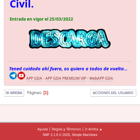
Civil.
Entrada en vigor el 25/03/2022
Tened cuidado ahí fuera, os quiero a todos de vuelta...
APP GDA
-
APP GDA PREMIUM VIP
-
WebAPP GDA
Páginas
1
IR ARRIBA
ACCIONES DEL USUARIO
|
|
Ayuda
Reglas y Términos
Ir Arriba ▲
,
SMF 2.1.6 © 2025
Simple Machines