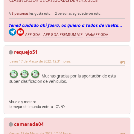
CLASIFICACIÓN DE CATEGORIAS DE VEHICULOS
A
8 personas
les gusta esto.
2 personas agradecieron esto.
Tened cuidado ahí fuera, os quiero a todos de vuelta...
APP GDA
-
APP GDA PREMIUM VIP
-
WebAPP GDA
requejo51
Jueves 17 de Marzo de 2022. 12:31 horas.
#1
Muchas gracias por la aportación de esta
super clasificacion de vehiculos.
Abuelo y motero
lo mejor del mundo entero O\-/O
camarada04
Viernes 18 de Marzo de 2022. 17:44 horas.