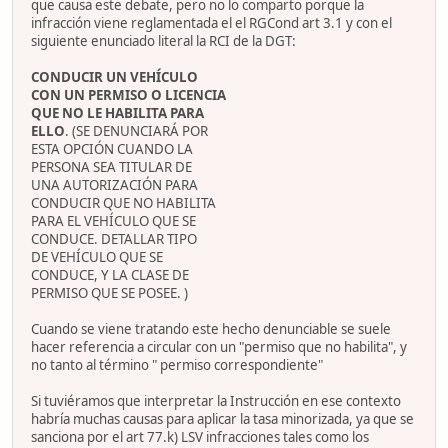
que causa este debate, pero no lo comparto porque la
infracción viene reglamentada el el RGCond art 3.1 y con el
siguiente enunciado literal la RCI de la DGT:
CONDUCIR UN VEHÍCULO
CON UN PERMISO O LICENCIA
QUE NO LE HABILITA PARA
ELLO
. (SE DENUNCIARÁ POR
ESTA OPCIÓN CUANDO LA
PERSONA SEA TITULAR DE
UNA AUTORIZACIÓN PARA
CONDUCIR QUE NO HABILITA
PARA EL VEHÍCULO QUE SE
CONDUCE. DETALLAR TIPO
DE VEHÍCULO QUE SE
CONDUCE, Y LA CLASE DE
PERMISO QUE SE POSEE. )
Cuando se viene tratando este hecho denunciable se suele
hacer referencia a circular con un "permiso que no habilita", y
no tanto al término " permiso correspondiente"
Si tuviéramos que interpretar la Instrucción en ese contexto
habría muchas causas para aplicar la tasa minorizada, ya que se
sanciona por el art 77.k) LSV infracciones tales como los