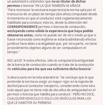
un automóvil o ciclomotor que
no es titular de dichos
permiso
o licencia" EN LA QUE TAMBIÉN SE AÑADE
"Para reconocer la necesaria experiencia la norma opta por el
transcurso de un plazo de tiempo (dos años) computado desde
el momento en que el conductor está reglamentariamente
habilitado para conducir, esto es, desde la obtención del
CORRESPONDIENTE
permiso o licencia de conducción,
excluyendo como válida la experiencia que haya podido
obtenerse antes,
como no puede ser de otro modo ya que si
fuese reconocida como legítima se estaría admitiendo efectos
jurídicos favorables a la ilegalidad que, por otra parte, no tiene
procedimiento objetivo alguno de ser computada en el
tiempo."
RGC art20 "A estos efectos, sólo se computará la antigüedad
de la licencia de conducción cuando se trate de la conducción
de
vehículos para los que sea suficiente dicha licencia
".
Si ahora sumo en la nota aclaratoria: "Se concluye que lo que
pretende la norma es exigir un mayor rigor en la ingesta de
alcohol para el conductor inexperto, considerando como tal a
todo aquel que no tiene más de dos años de antigüedad en el
permiso o licencia que habilita para conducir." PERO NO DICE,
CUALQUIER VEHICULO O SOLO LOS VEHÍCULOS PARA LOS
QUE LE HABITITA SU PERMISO.