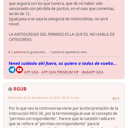
que seguirá con los que tuviera, que de no haber sido
sancionado con pérdida de puntos, en el caso que comentas,
serán de 12.
Igual pasa si se saca la categoría de motocicletas, no será
novel.
LA ANTIGÜEDAD DEL PERMISO ES LA QUE ES, NO HABLA DE
CATEGORÍAS.
A
1 persona
le gusta esto.
1 persona agradeció esto.
Tened cuidado ahí fuera, os quiero a todos de vuelta...
APP GDA
-
APP GDA PREMIUM VIP
-
WebAPP GDA
RGUB
Miércoles 23 de Noviembre de 2022. 06:07 horas.
#11
Por lo que veo la controversia viene por la interpretación de la
Instrucción 99/S-36, por la terminología al usar el concepto de
"permiso correspondiente". Parece que la cuestión radica en
que se refiere al "permiso correspondiente" para la