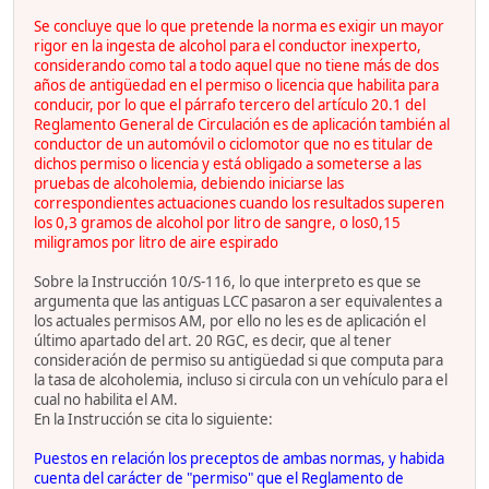
Se concluye que lo que pretende la norma es exigir un mayor
rigor en la ingesta de alcohol para el conductor inexperto,
considerando como tal a todo aquel que no tiene más de dos
años de antigüedad en el permiso o licencia que habilita para
conducir, por lo que el párrafo tercero del artículo 20.1 del
Reglamento General de Circulación es de aplicación también al
conductor de un automóvil o ciclomotor que no es titular de
dichos permiso o licencia y está obligado a someterse a las
pruebas de alcoholemia, debiendo iniciarse las
correspondientes actuaciones cuando los resultados superen
los 0,3 gramos de alcohol por litro de sangre, o los0,15
miligramos por litro de aire espirado
Sobre la Instrucción 10/S-116, lo que interpreto es que se
argumenta que las antiguas LCC pasaron a ser equivalentes a
los actuales permisos AM, por ello no les es de aplicación el
último apartado del art. 20 RGC, es decir, que al tener
consideración de permiso su antigüedad si que computa para
la tasa de alcoholemia, incluso si circula con un vehículo para el
cual no habilita el AM.
En la Instrucción se cita lo siguiente:
Puestos en relación los preceptos de ambas normas, y habida
cuenta del carácter de "permiso" que el Reglamento de