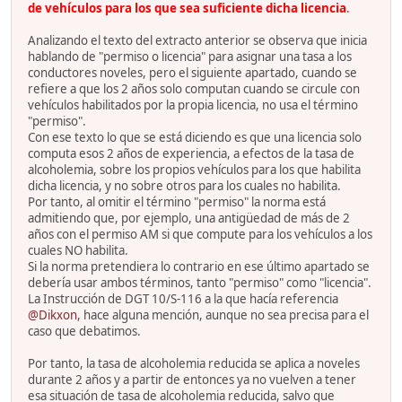
de vehículos para los que sea suficiente dicha licencia
.
Analizando el texto del extracto anterior se observa que inicia
hablando de "permiso o licencia" para asignar una tasa a los
conductores noveles, pero el siguiente apartado, cuando se
refiere a que los 2 años solo computan cuando se circule con
vehículos habilitados por la propia licencia, no usa el término
"permiso".
Con ese texto lo que se está diciendo es que una licencia solo
computa esos 2 años de experiencia, a efectos de la tasa de
alcoholemia, sobre los propios vehículos para los que habilita
dicha licencia, y no sobre otros para los cuales no habilita.
Por tanto, al omitir el término "permiso" la norma está
admitiendo que, por ejemplo, una antigüedad de más de 2
años con el permiso AM si que compute para los vehículos a los
cuales NO habilita.
Si la norma pretendiera lo contrario en ese último apartado se
debería usar ambos términos, tanto "permiso" como "licencia".
La Instrucción de DGT 10/S-116 a la que hacía referencia
@Dikxon
, hace alguna mención, aunque no sea precisa para el
caso que debatimos.
Por tanto, la tasa de alcoholemia reducida se aplica a noveles
durante 2 años y a partir de entonces ya no vuelven a tener
esa situación de tasa de alcoholemia reducida, salvo que