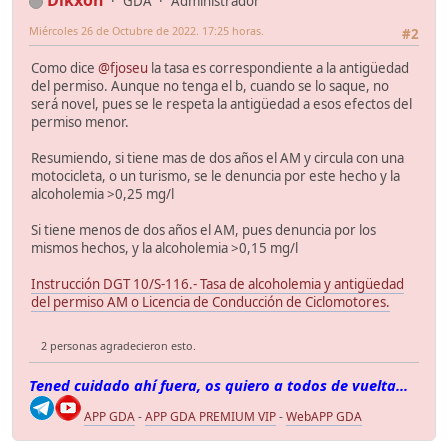
Dikxon
GDA
Administrador
Miércoles 26 de Octubre de 2022. 17:25 horas.
#2
Como dice
@fjoseu
la tasa es correspondiente a la antigüedad
del permiso. Aunque no tenga el b, cuando se lo saque, no
será novel, pues se le respeta la antigüedad a esos efectos del
permiso menor.
Resumiendo, si tiene mas de dos años el AM y circula con una
motocicleta, o un turismo, se le denuncia por este hecho y la
alcoholemia >0,25 mg/l
Si tiene menos de dos años el AM, pues denuncia por los
mismos hechos, y la alcoholemia >0,15 mg/l
Instrucción DGT 10/S-116.- Tasa de alcoholemia y antigüedad
del permiso AM o Licencia de Conducción de Ciclomotores.
2 personas agradecieron esto.
Tened cuidado ahí fuera, os quiero a todos de vuelta...
APP GDA
-
APP GDA PREMIUM VIP
-
WebAPP GDA