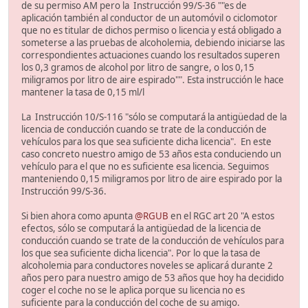
de su permiso AM pero la Instrucción 99/S-36 ""es de
aplicación también al conductor de un automóvil o ciclomotor
que no es titular de dichos permiso o licencia y está obligado a
someterse a las pruebas de alcoholemia, debiendo iniciarse las
correspondientes actuaciones cuando los resultados superen
los 0,3 gramos de alcohol por litro de sangre, o los 0,15
miligramos por litro de aire espirado"". Esta instrucción le hace
mantener la tasa de 0,15 ml/l
La Instrucción 10/S-116 "sólo se computará la antigüedad de la
licencia de conducción cuando se trate de la conducción de
vehículos para los que sea suficiente dicha licencia". En este
caso concreto nuestro amigo de 53 años esta conduciendo un
vehículo para el que no es suficiente esa licencia. Seguimos
manteniendo 0,15 miligramos por litro de aire espirado por la
Instrucción 99/S-36.
Si bien ahora como apunta
@RGUB
en el RGC art 20 "A estos
efectos, sólo se computará la antigüedad de la licencia de
conducción cuando se trate de la conducción de vehículos para
los que sea suficiente dicha licencia". Por lo que la tasa de
alcoholemia para conductores noveles se aplicará durante 2
años pero para nuestro amigo de 53 años que hoy ha decidido
coger el coche no se le aplica porque su licencia no es
suficiente para la conducción del coche de su amigo.