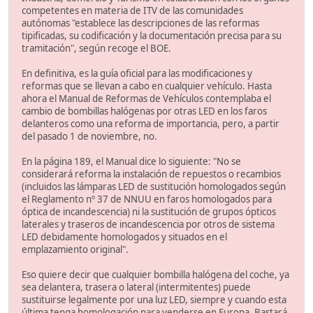
competentes en materia de ITV de las comunidades
autónomas "establece las descripciones de las reformas
tipificadas, su codificación y la documentación precisa para su
tramitación", según recoge el BOE.
En definitiva, es la guía oficial para las modificaciones y
reformas que se llevan a cabo en cualquier vehículo. Hasta
ahora el Manual de Reformas de Vehículos contemplaba el
cambio de bombillas halógenas por otras LED en los faros
delanteros como una reforma de importancia, pero, a partir
del pasado 1 de noviembre, no.
En la página 189, el Manual dice lo siguiente: "No se
considerará reforma la instalación de repuestos o recambios
(incluidos las lámparas LED de sustitución homologados según
el Reglamento nº 37 de NNUU en faros homologados para
óptica de incandescencia) ni la sustitución de grupos ópticos
laterales y traseros de incandescencia por otros de sistema
LED debidamente homologados y situados en el
emplazamiento original".
Eso quiere decir que cualquier bombilla halógena del coche, ya
sea delantera, trasera o lateral (intermitentes) puede
sustituirse legalmente por una luz LED, siempre y cuando esta
última tenga homologación para venderse en Europa. Bastará