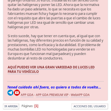
la pareja ronda los 50 euros. Instalarlas es tan sencillo como
quitar las halógenas y poner las LED. Ahora que la normativa
ha dado un paso adelante, lo que se necesita es que los
fabricantes muevan ficha y hagan lo necesario para cumplir
con el requisito que abre las puertas a que el cambio de luces
halógenas por LED sea igual de sencillo que cambiar unas
halógenas por otras.
Si esto sucede, hay que tener en cuenta que, al igual que con
las halógenas, hay diferentes precios en función de su calidad y
prestaciones, como la eficacia y la durabilidad. El problema de
muchas bombillas LED no homologadas para venderse en
Europa es que funcionan mal (parpadean) y pueden
deslumbrar al resto de conductores.
AQUÍ PUEDES VER UNA GRAN VARIEDAD DE LUCES LED
PARA TU VEHÍCULO
Tened cuidado ahí fuera, os quiero a todos de vuelta...
APP GDA
-
APP GDA PREMIUM VIP
-
WebAPP GDA
Páginas
1
IR ARRIBA
ACCIONES DEL USUARIO