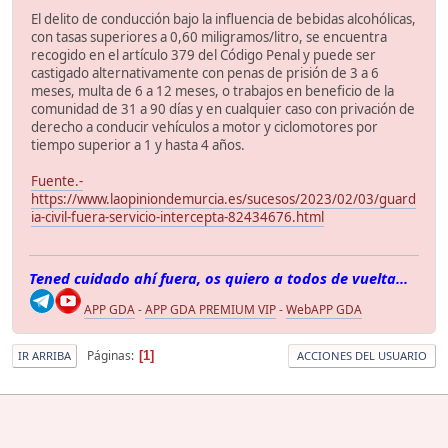
El delito de conducción bajo la influencia de bebidas alcohólicas,
con tasas superiores a 0,60 miligramos/litro, se encuentra
recogido en el artículo 379 del Código Penal y puede ser
castigado alternativamente con penas de prisión de 3 a 6
meses, multa de 6 a 12 meses, o trabajos en beneficio de la
comunidad de 31 a 90 días y en cualquier caso con privación de
derecho a conducir vehículos a motor y ciclomotores por
tiempo superior a 1 y hasta 4 años.
Fuente.-
https://www.laopiniondemurcia.es/sucesos/2023/02/03/guard
ia-civil-fuera-servicio-intercepta-82434676.html
Tened cuidado ahí fuera, os quiero a todos de vuelta...
APP GDA
-
APP GDA PREMIUM VIP
-
WebAPP GDA
Páginas
1
IR ARRIBA
ACCIONES DEL USUARIO