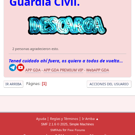
Guardia Civil.
2 personas agradecieron esto.
Tened cuidado ahí fuera, os quiero a todos de vuelta...
APP GDA
-
APP GDA PREMIUM VIP
-
WebAPP GDA
Páginas
1
IR ARRIBA
ACCIONES DEL USUARIO
|
|
Ayuda
Reglas y Términos
Ir Arriba ▲
,
SMF 2.1.6 © 2025
Simple Machines
for
SMFAds
Free Forums