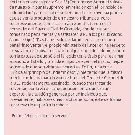
doctrina emanada por la Sala 3ª (Contencioso-Administrativo)
de nuestro Tribunal Supremo, en relación con el "principio de
indemnidad" parecía haber solventado la controversia jurídica
que se venía produciendo en nuestro Tribunales. Pero,
sorpresivamente, como caso más reciente, tenemos el
homicidio del Guardia Civil de Granada, donde tras ser
condenado penalmente y a satisfacer la RC a los perjudicados
(viuda e hijos). Tras haber sido declarado en la jurisdicción
penal "insolvente", el propio Ministerio del Interior ha resuelto
en vía administrativa rechazar cualquier tipo de indemnización,
con la excusa de que sólo el fallecido tenía título para reclamar
su abono al Estado y la viuda e hijos carecen del mismo, bajo el
sofisma de que son víctimas indirectas. En fin, una burla
jurídica al "principio de Indemnidad" y, me temo que la misma
suerte conllevara para la viuda e hijos del Teniente Coronel de
la UEI, recientemente asesinado, cuando tras tratar de
solventar, por la vía de la negociación -en la que era un
experto-, la situación generada por un individuo que,
previamente, había asesinado a otra persona, éste de forma
sorpresiva le disparó a la cabeza.
En fin, "el pescado está servido"..