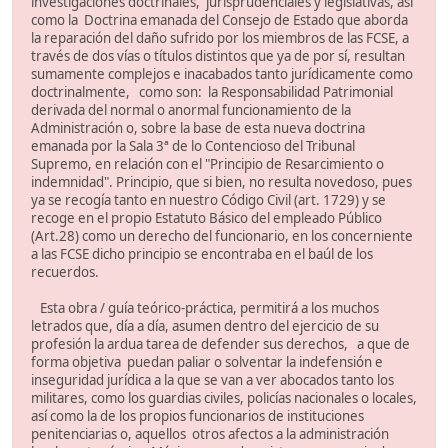
investigaciones doctrinales, jurisprudenciales y legislativas, así
como la Doctrina emanada del Consejo de Estado que aborda
la reparación del daño sufrido por los miembros de las FCSE, a
través de dos vías o títulos distintos que ya de por sí, resultan
sumamente complejos e inacabados tanto jurídicamente como
doctrinalmente, como son: la Responsabilidad Patrimonial
derivada del normal o anormal funcionamiento de la
Administración o, sobre la base de esta nueva doctrina
emanada por la Sala 3ª de lo Contencioso del Tribunal
Supremo, en relación con el "Principio de Resarcimiento o
indemnidad". Principio, que si bien, no resulta novedoso, pues
ya se recogía tanto en nuestro Código Civil (art. 1729) y se
recoge en el propio Estatuto Básico del empleado Público
(Art.28) como un derecho del funcionario, en los concerniente
a las FCSE dicho principio se encontraba en el baúl de los
recuerdos.
Esta obra / guía teórico-práctica, permitirá a los muchos
letrados que, día a día, asumen dentro del ejercicio de su
profesión la ardua tarea de defender sus derechos, a que de
forma objetiva puedan paliar o solventar la indefensión e
inseguridad jurídica a la que se van a ver abocados tanto los
militares, como los guardias civiles, policías nacionales o locales,
así como la de los propios funcionarios de instituciones
penitenciarias o, aquellos otros afectos a la administración