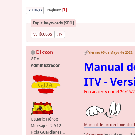
Páginas
1
IR ABAJO
Topic keywords [SEO]
VEHÍCULOS
ITV
Dikxon
Viernes 05 de Mayo de 2023. 
GDA
Manual de
Administrador
ITV - Vers
Entrada en vigor el 20/05/
Usuario Héroe
Manual de procedimiento de
Mensajes: 2,512
Hola Guardianes...
A
4 personas
les gusta esto.
3 