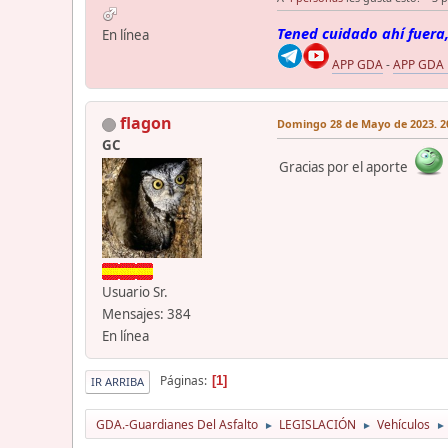
Tened cuidado ahí fuera,
En línea
APP GDA
-
APP GDA
flagon
Domingo 28 de Mayo de 2023. 20
GC
Gracias por el aporte
Usuario Sr.
Mensajes: 384
En línea
Páginas
1
IR ARRIBA
GDA.-Guardianes Del Asfalto
LEGISLACIÓN
Vehículos
►
►
►