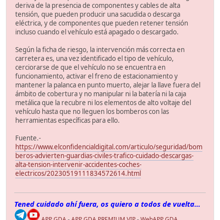
deriva de la presencia de componentes y cables de alta
tensión, que pueden producir una sacudida o descarga
eléctrica, y de componentes que pueden retener tensión
incluso cuando el vehículo está apagado o descargado.
Según la ficha de riesgo, la intervención más correcta en
carretera es, una vez identificado el tipo de vehículo,
cerciorarse de que el vehículo no se encuentra en
funcionamiento, activar el freno de estacionamiento y
mantener la palanca en punto muerto, alejar la llave fuera del
ámbito de cobertura y no manipular ni la batería ni la caja
metálica que la recubre ni los elementos de alto voltaje del
vehículo hasta que no lleguen los bomberos con las
herramientas específicas para ello.
Fuente.-
https://www.elconfidencialdigital.com/articulo/seguridad/bom
beros-advierten-guardias-civiles-trafico-cuidado-descargas-
alta-tension-intervenir-accidentes-coches-
electricos/20230519111834572614.html
Tened cuidado ahí fuera, os quiero a todos de vuelta...
APP GDA
-
APP GDA PREMIUM VIP
-
WebAPP GDA