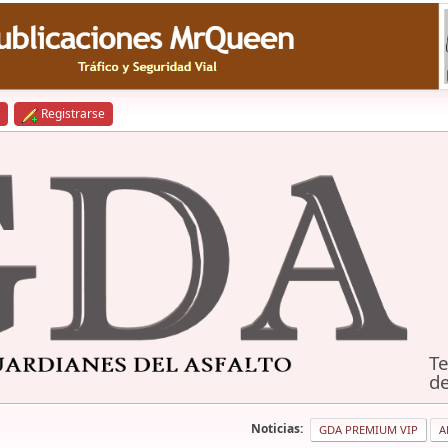
Registrarse
Te
de
Noticias:
GDA PREMIUM VIP
A