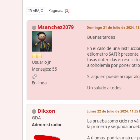
Páginas
1
IR ABAJO
Msanchez2079
Domingo 21 de Julio de 2024. 18
Buenas tardes
En el caso de una instruccio
etilometro SAFIR presente "c
tasas obtenidas en ese ciclo
Usuario Jr
alcoholemia por poner otro t
Mensajes: 55
Si alguien puede arrojar alg
En línea
Un saludo a todos.-
Dikxon
Lunes 22 de Julio de 2024. 11:35 
GDA
La prueba como ciclo no vál
Administrador
la primera y segunda prueb
A últimas, podrías instruir 