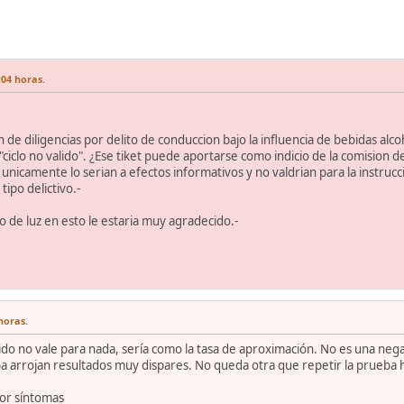
:04 horas.
n de diligencias por delito de conduccion bajo la influencia de bebidas alco
iclo no valido". ¿Ese tiket puede aportarse como indicio de la comision del 
 unicamente lo serian a efectos informativos y no valdrian para la instruc
ipo delictivo.-
o de luz en esto le estaria muy agradecido.-
horas.
ido no vale para nada, sería como la tasa de aproximación. No es una nega
a arrojan resultados muy dispares. No queda otra que repetir la prueba h
por síntomas