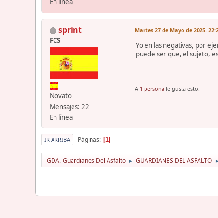
En línea
sprint
Martes 27 de Mayo de 2025. 22:2
FCS
Yo en las negativas, por eje
puede ser que, el sujeto, e
A
1 persona
le gusta esto.
Novato
Mensajes: 22
En línea
Páginas
1
IR ARRIBA
GDA.-Guardianes Del Asfalto
GUARDIANES DEL ASFALTO
►