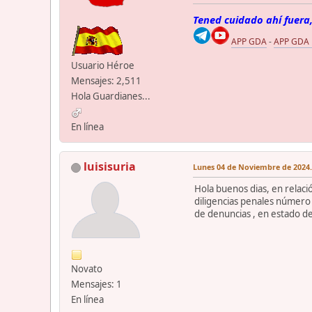
Tened cuidado ahí fuera,
APP GDA
-
APP GDA
Usuario Héroe
Mensajes: 2,511
Hola Guardianes...
En línea
luisisuria
Lunes 04 de Noviembre de 2024.
Hola buenos dias, en relaci
diligencias penales número 
de denuncias , en estado de 
Novato
Mensajes: 1
En línea