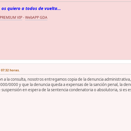
 os quiero a todos de vuelta...
 PREMIUM VIP
-
WebAPP GDA
 07:32 horas.
ón a la consulta, nosotros entregamos copia de la denuncia administrativ
000/0000 y que la denuncia queda a expensas de la sanción penal, la denu
suspensión en espera de la sentencia condenatoria o absolutoria, si es este