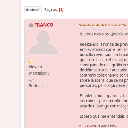
Páginas
1
IR ABAJO
FRANCO
Sábado 26 de Octubre de 2024. 
Buenos días a tod@s!! Os 
Realizando la ronda de pre
entrevistamos con el en el
bordillo reventado en la par
que se le ha ido el coche, 
consiguiendo un equilibrio 
Novato
decidimos instruir atestado 
Mensajes: 7
contrario colisionando con 
sobre la acera, que se ha p
personas, pero aquí viene 
En línea
El boletín municipal de la t
instruimos por una influen
tasa de 0.66mg/l con márgen
Espero que me entendáis lo
A
1 persona
le gusta esto.