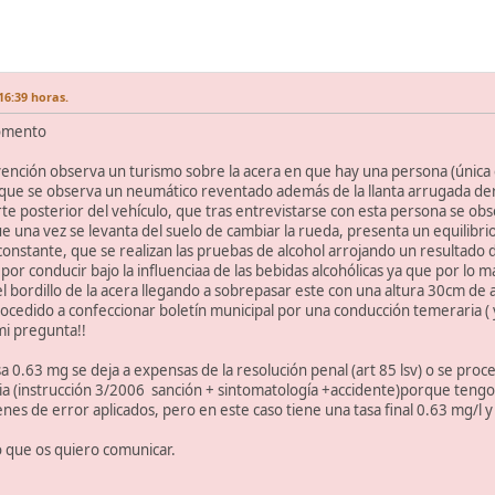
16:39 horas.
comento
vención observa un turismo sobre la acera en que hay una persona (única 
 que se observa un neumático reventado además de la llanta arrugada de
te posterior del vehículo, que tras entrevistarse con esta persona se obse
que una vez se levanta del suelo de cambiar la rueda, presenta un equilibri
constante, que se realizan las pruebas de alcohol arrojando un resultado
por conducir bajo la influenciaa de las bebidas alcohólicas ya que por lo ma
el bordillo de la acera llegando a sobrepasar este con una altura 30cm de
rocedido a confeccionar boletín municipal por una conducción temeraria ( 
mi pregunta!!
asa 0.63 mg se deja a expensas de la resolución penal (art 85 lsv) o se pr
cia (instrucción 3/2006 sanción + sintomatología +accidente)porque teng
es de error aplicados, pero en este caso tiene una tasa final 0.63 mg/l y
 que os quiero comunicar.