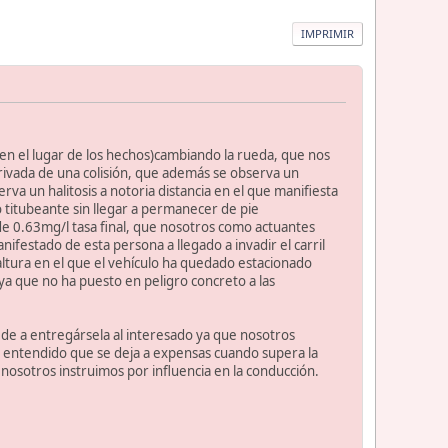
IMPRIMIR
en el lugar de los hechos)cambiando la rueda, que nos
rivada de una colisión, que además se observa un
rva un halitosis a notoria distancia en el que manifiesta
o titubeante sin llegar a permanecer de pie
 de 0.63mg/l tasa final, que nosotros como actuantes
nifestado de esta persona a llegado a invadir el carril
 altura en el que el vehículo ha quedado estacionado
ya que no ha puesto en peligro concreto a las
ocede a entregársela al interesado ya que nosotros
o entendido que se deja a expensas cuando supera la
 nosotros instruimos por influencia en la conducción.