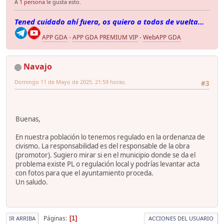
A
1 persona
le gusta esto.
Tened cuidado ahí fuera, os quiero a todos de vuelta...
APP GDA
-
APP GDA PREMIUM VIP
-
WebAPP GDA
Navajo
Domingo 11 de Mayo de 2025. 21:59 horas.
#3
Buenas,
En nuestra población lo tenemos regulado en la ordenanza de
civismo. La responsabilidad es del responsable de la obra
(promotor). Sugiero mirar si en el municipio donde se da el
problema existe PL o regulación local y podrías levantar acta
con fotos para que el ayuntamiento proceda.
Un saludo.
Páginas
1
IR ARRIBA
ACCIONES DEL USUARIO