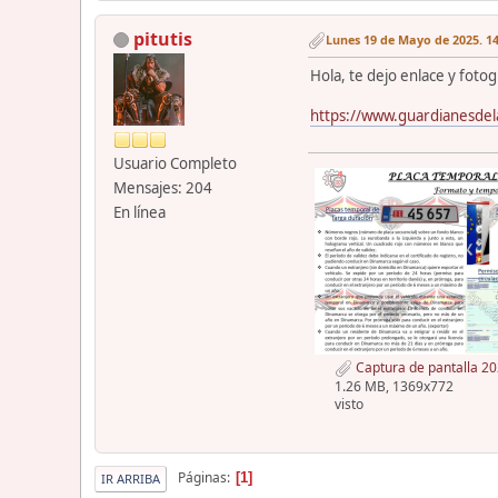
pitutis
Lunes 19 de Mayo de 2025. 14
Hola, te dejo enlace y foto
https://www.guardianesdel
Usuario Completo
Mensajes: 204
En línea
Captura de pantalla 2
1.26 MB, 1369x772
visto
Páginas
1
IR ARRIBA