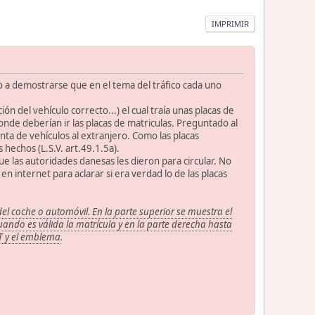
IMPRIMIR
o a demostrarse que en el tema del tráfico cada uno
el vehículo correcto...) el cual traía unas placas de
onde deberían ir las placas de matriculas. Preguntado al
nta de vehículos al extranjero. Como las placas
hechos (L.S.V. art.49.1.5a).
 las autoridades danesas les dieron para circular. No
n internet para aclarar si era verdad lo de las placas
el coche o automóvil. En la parte superior se muestra el
ando es válida la matrícula y en la parte derecha hasta
AT y el emblema
.