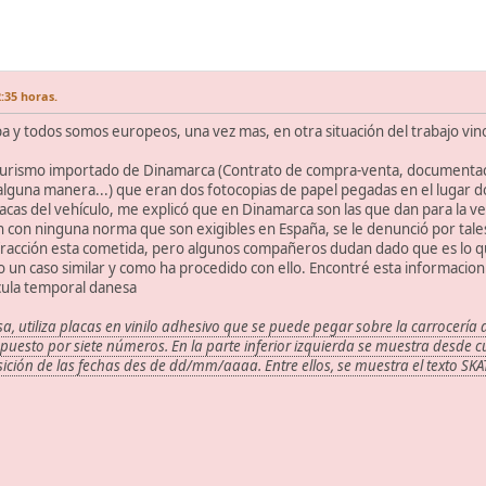
:35 horas.
 y todos somos europeos, una vez mas, en otra situación del trabajo vin
urismo importado de Dinamarca (Contrato de compra-venta, documentación d
 alguna manera...) que eran dos fotocopias de papel pegadas en el lugar d
acas del vehículo, me explicó que en Dinamarca son las que dan para la ve
on ninguna norma que son exigibles en España, se le denunció por tales 
fracción esta cometida, pero algunos compañeros dudan dado que es lo que
o un caso similar y como ha procedido con ello. Encontré esta informacion e
cula temporal danesa
, utiliza placas en vinilo adhesivo que se puede pegar sobre la carrocería d
esto por siete números. En la parte inferior izquierda se muestra desde cu
ición de las fechas des de dd/mm/aaaa. Entre ellos, se muestra el texto SK