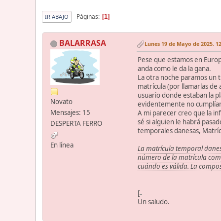
Páginas
1
IR ABAJO
BALARRASA
Lunes 19 de Mayo de 2025. 12
Pese que estamos en Europa
anda como le da la gana.
La otra noche paramos un t
matrícula (por llamarlas de
usuario donde estaban la pl
Novato
evidentemente no cumplían c
Mensajes: 15
A mi parecer creo que la in
sé si alguien le habrá pasad
DESPERTA FERRO
temporales danesas, Matrí
En línea
La matrícula temporal danesa
número de la matrícula compu
cuándo es válida. La compos
[
Un saludo.