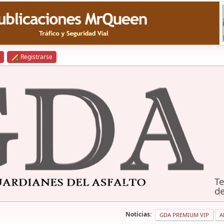
Registrarse
Te
de
Noticias:
GDA PREMIUM VIP
A